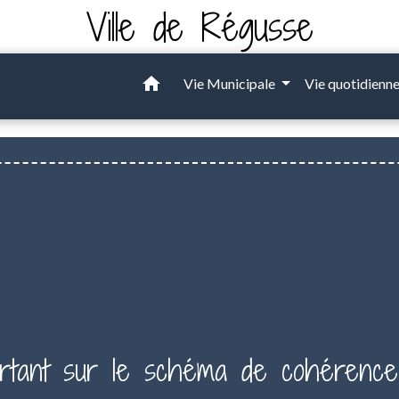
Ville de Régusse
home
Vie Municipale
Vie quotidienn
ortant sur le schéma de cohérence 