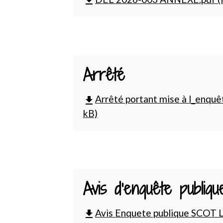
file_download
Arrêté
Arrêté portant mise à l_enquê
file_download
kB)
Avis d'enquête publi
Avis Enquete publique SCOT L
file_download