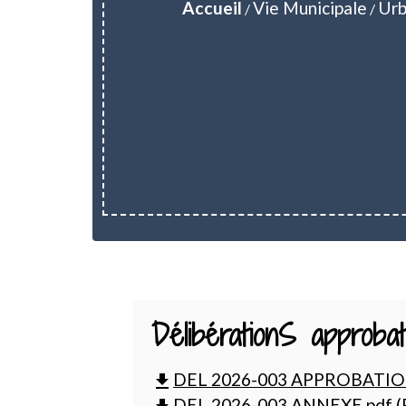
Accueil
Vie Municipale
Urb
/
/
DélibérationS approb
DEL 2026-003 APPROBATION 
file_download
DEL 2026-003 ANNEXE.pdf (P