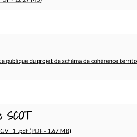
te publique du projet de schéma de cohérence territ
que SCOT
GV _1_.pdf (PDF - 1.67 MB)