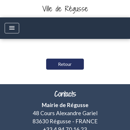
Ville de Régusse
menu
Retour
Contacts
Mairie de Régusse
48 Cours Alexandre Gariel
83630 Régusse - FRANCE
+33 4 94 70 16 23